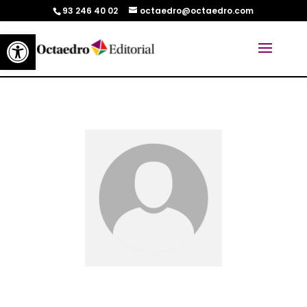
93 246 40 02
octaedro@octaedro.com
Abrir barra de herramientas