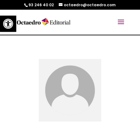
93 246 40 02
octaedro@octaedro.com
Abrir barra de herramientas