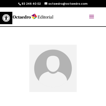
93 246 40 02
octaedro@octaedro.com
Abrir barra de herramientas