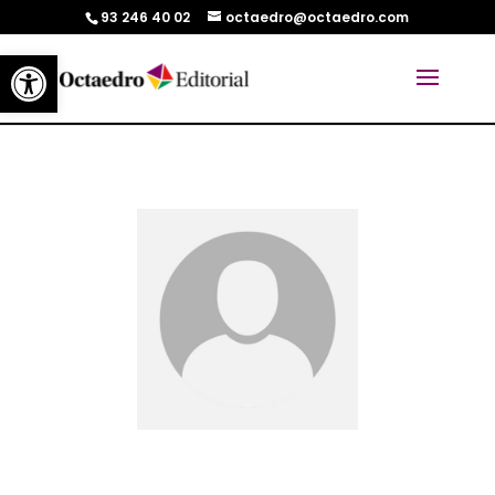
93 246 40 02
octaedro@octaedro.com
Abrir barra de herramientas