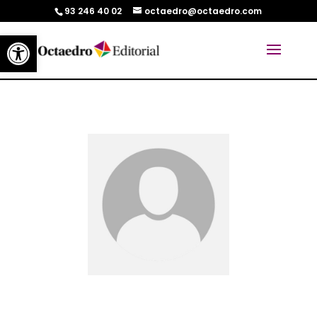
93 246 40 02
octaedro@octaedro.com
Abrir barra de herramientas