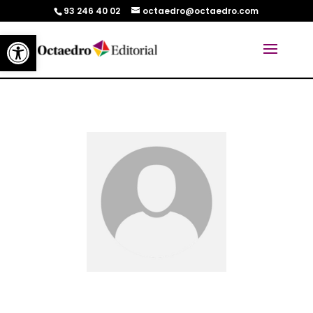
93 246 40 02
octaedro@octaedro.com
Abrir barra de herramientas