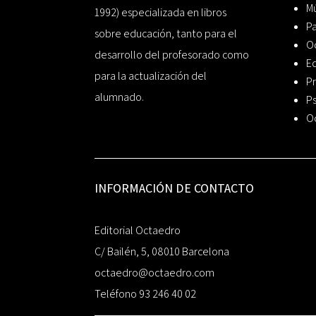
Mú
1992) especializada en libros
P
sobre educación, tanto para el
O
desarrollo del profesorado como
Ed
para la actualización del
Pr
alumnado.
Ps
O
INFORMACIÓN DE CONTACTO
Editorial Octaedro
C/ Bailén, 5, 08010 Barcelona
octaedro@octaedro.com
Teléfono 93 246 40 02