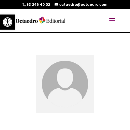
93 246 40 02
octaedro@octaedro.com
Abrir barra de herramientas