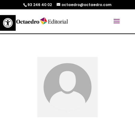
93 246 40 02
octaedro@octaedro.com
Abrir barra de herramientas