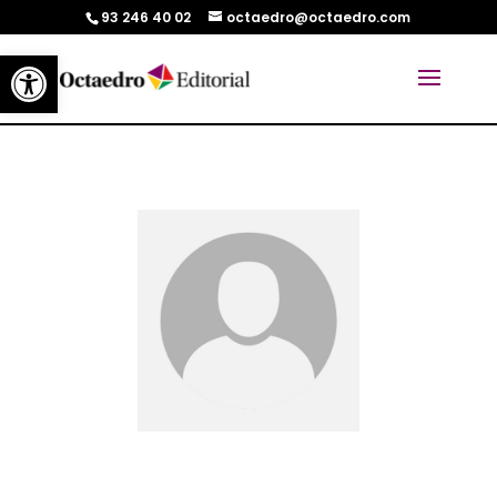
93 246 40 02
octaedro@octaedro.com
Abrir barra de herramientas