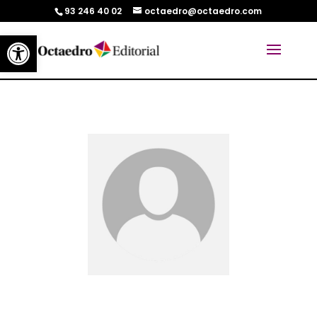
93 246 40 02
octaedro@octaedro.com
Abrir barra de herramientas