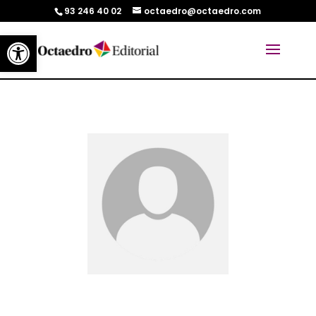
93 246 40 02
octaedro@octaedro.com
Abrir barra de herramientas