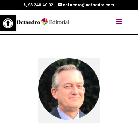
93 246 40 02
octaedro@octaedro.com
Abrir barra de herramientas