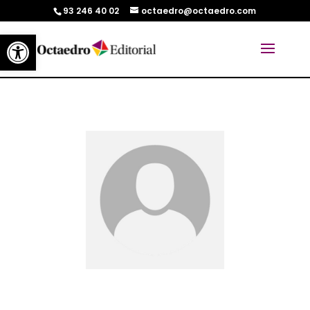
93 246 40 02
octaedro@octaedro.com
Abrir barra de herramientas