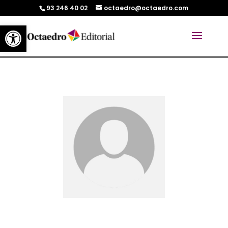
93 246 40 02
octaedro@octaedro.com
Abrir barra de herramientas