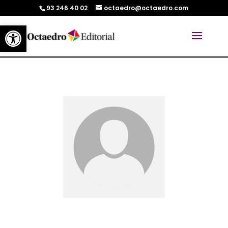
93 246 40 02
octaedro@octaedro.com
Abrir barra de herramientas