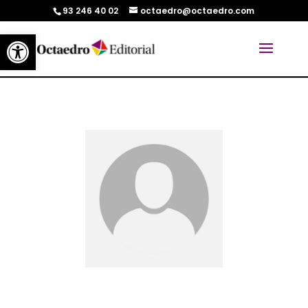
93 246 40 02
octaedro@octaedro.com
Abrir barra de herramientas