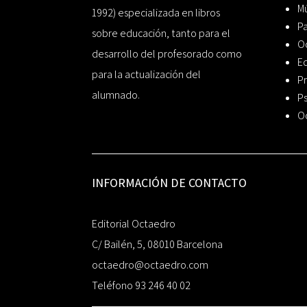
Mú
1992) especializada en libros
P
sobre educación, tanto para el
O
desarrollo del profesorado como
Ed
para la actualización del
Pr
alumnado.
Ps
O
INFORMACIÓN DE CONTACTO
Editorial Octaedro
C/ Bailén, 5, 08010 Barcelona
octaedro@octaedro.com
Teléfono 93 246 40 02