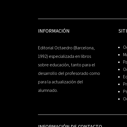
INFORMACIÓN
SIT
Oc
Editorial Octaedro (Barcelona,
Mú
1992) especializada en libros
P
sobre educación, tanto para el
O
desarrollo del profesorado como
Ed
para la actualización del
Pr
alumnado.
Ps
O
INFORMACIÓN DE CONTACTO