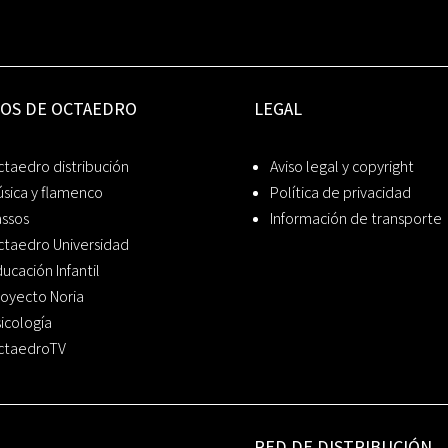
IOS DE OCTAEDRO
LEGAL
taedro distribución
Aviso legal y copyright
sica y flamenco
Política de privacidad
assos
Información de transporte
ctaedro Universidad
ucación Infantil
oyecto Noria
icología
ctaedroTV
RED DE DISTRIBUCIÓN