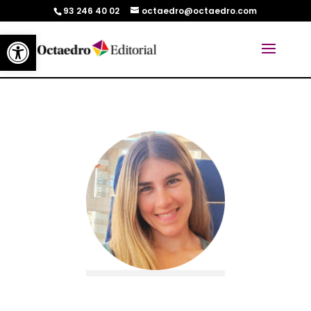
93 246 40 02
octaedro@octaedro.com
Abrir barra de herramientas