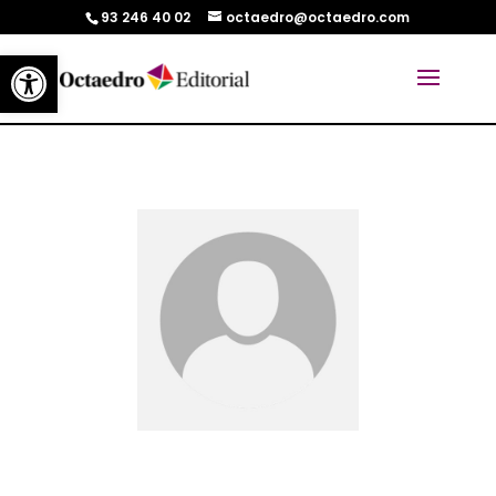
93 246 40 02
octaedro@octaedro.com
Abrir barra de herramientas