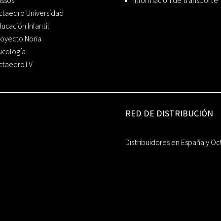
assos
Información de transporte
ctaedro Universidad
ucación Infantil
oyecto Noria
icología
ctaedroTV
RED DE DISTRIBUCIÓN
Distribuidores en España y Oc