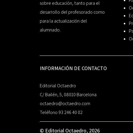
P
sobre educación, tanto para el
O
desarrollo del profesorado como
Ed
para la actualización del
Pr
alumnado.
Ps
O
INFORMACIÓN DE CONTACTO
Editorial Octaedro
C/ Bailén, 5, 08010 Barcelona
octaedro@octaedro.com
Teléfono 93 246 40 02
© Editorial Octaedro, 2026