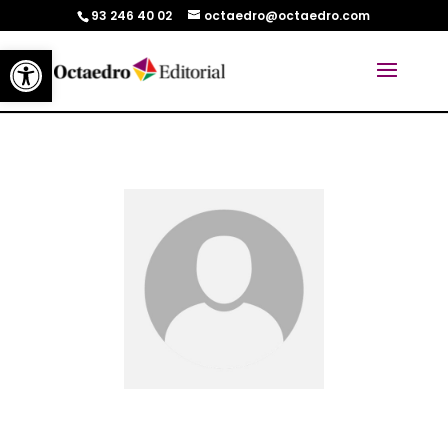
93 246 40 02
octaedro@octaedro.com
Abrir barra de herramientas