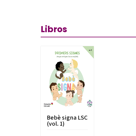
Libros
Bebè signa LSC
(vol. 1)