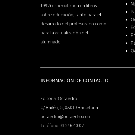
Mú
1992) especializada en libros
P
sobre educación, tanto para el
O
desarrollo del profesorado como
Ed
para la actualización del
Pr
alumnado.
Ps
O
INFORMACIÓN DE CONTACTO
Editorial Octaedro
C/ Bailén, 5, 08010 Barcelona
octaedro@octaedro.com
Teléfono 93 246 40 02