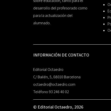
sobre educación, tanto para el
O
desarrollo del profesorado como
Ed
para la actualización del
Pr
alumnado.
Ps
O
INFORMACIÓN DE CONTACTO
Editorial Octaedro
C/ Bailén, 5, 08010 Barcelona
octaedro@octaedro.com
Teléfono 93 246 40 02
© Editorial Octaedro, 2026