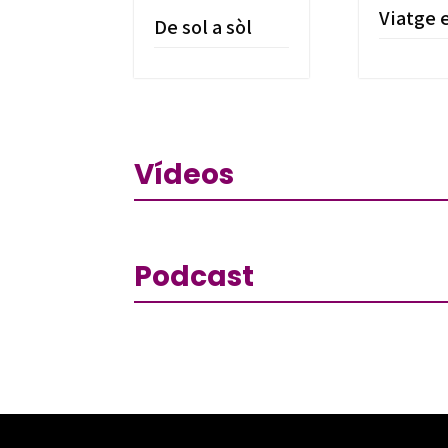
Viatge 
De sol a sòl
Vídeos
Podcast