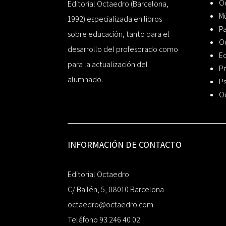
Oc
Editorial Octaedro (Barcelona,
Mú
1992) especializada en libros
P
sobre educación, tanto para el
O
desarrollo del profesorado como
Ed
para la actualización del
Pr
alumnado.
Ps
O
INFORMACIÓN DE CONTACTO
Editorial Octaedro
C/ Bailén, 5, 08010 Barcelona
octaedro@octaedro.com
Teléfono 93 246 40 02