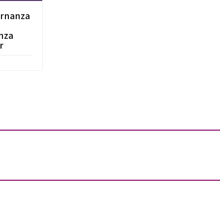
ernanza
nza
r