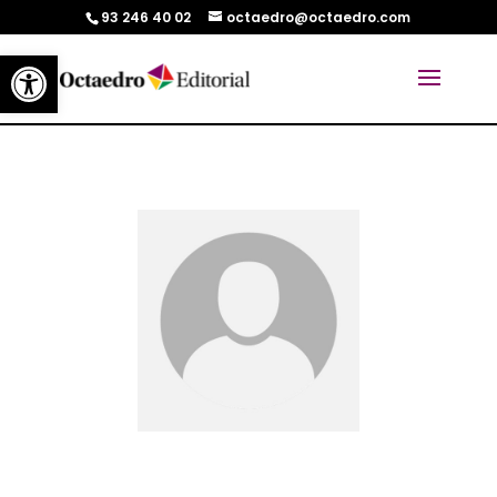
93 246 40 02
octaedro@octaedro.com
Abrir barra de herramientas