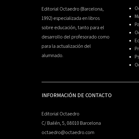
Oc
Editorial Octaedro (Barcelona,
Mú
1992) especializada en libros
P
sobre educación, tanto para el
O
desarrollo del profesorado como
Ed
para la actualización del
Pr
alumnado.
Ps
O
INFORMACIÓN DE CONTACTO
Editorial Octaedro
C/ Bailén, 5, 08010 Barcelona
octaedro@octaedro.com