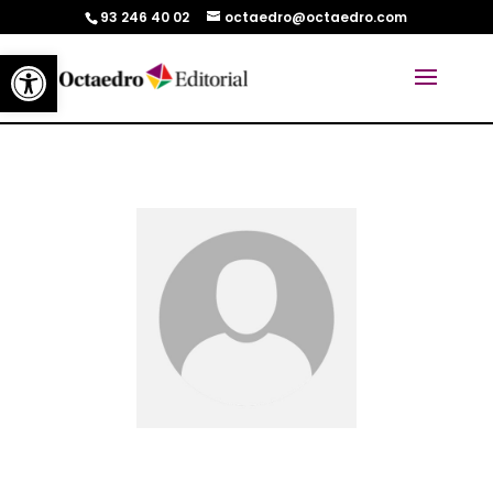
93 246 40 02
octaedro@octaedro.com
Abrir barra de herramientas