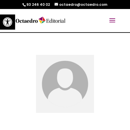
93 246 40 02
octaedro@octaedro.com
Abrir barra de herramientas