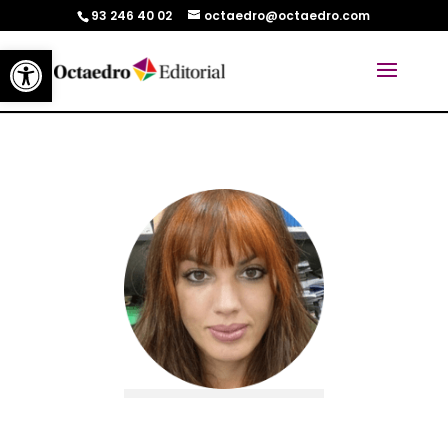
93 246 40 02
octaedro@octaedro.com
Abrir barra de herramientas