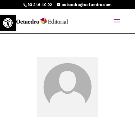
93 246 40 02
octaedro@octaedro.com
Abrir barra de herramientas