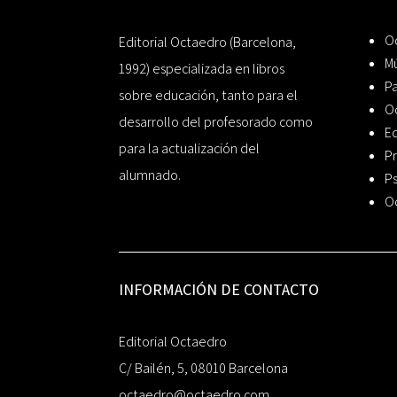
Oc
Editorial Octaedro (Barcelona,
Mú
1992) especializada en libros
P
sobre educación, tanto para el
O
desarrollo del profesorado como
Ed
para la actualización del
Pr
alumnado.
Ps
O
INFORMACIÓN DE CONTACTO
Editorial Octaedro
C/ Bailén, 5, 08010 Barcelona
octaedro@octaedro.com