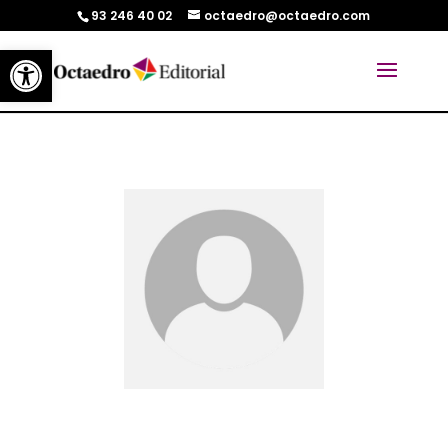
93 246 40 02
octaedro@octaedro.com
Abrir barra de herramientas