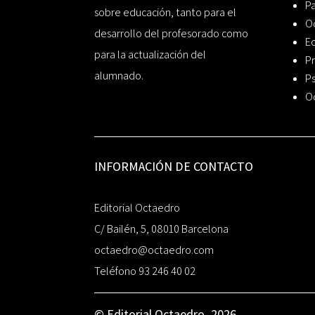
P
sobre educación, tanto para el
O
desarrollo del profesorado como
Ed
para la actualización del
Pr
alumnado.
Ps
O
INFORMACIÓN DE CONTACTO
Editorial Octaedro
C/ Bailén, 5, 08010 Barcelona
octaedro@octaedro.com
Teléfono 93 246 40 02
© Editorial Octaedro, 2026