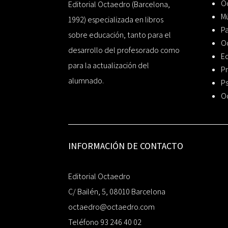
Oc
Editorial Octaedro (Barcelona,
Mú
1992) especializada en libros
P
sobre educación, tanto para el
O
desarrollo del profesorado como
Ed
para la actualización del
Pr
alumnado.
Ps
O
INFORMACIÓN DE CONTACTO
Editorial Octaedro
C/ Bailén, 5, 08010 Barcelona
octaedro@octaedro.com
Teléfono 93 246 40 02