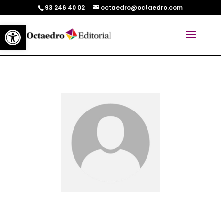
93 246 40 02
octaedro@octaedro.com
Abrir barra de herramientas