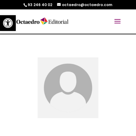
93 246 40 02
octaedro@octaedro.com
Abrir barra de herramientas