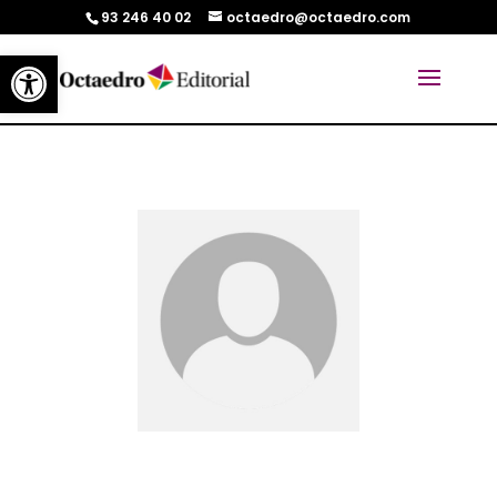
93 246 40 02
octaedro@octaedro.com
Abrir barra de herramientas