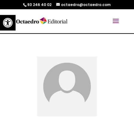
93 246 40 02
octaedro@octaedro.com
Abrir barra de herramientas