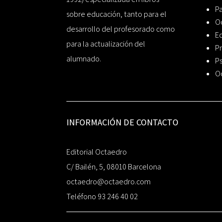
P
sobre educación, tanto para el
O
desarrollo del profesorado como
Ed
para la actualización del
Pr
alumnado.
Ps
O
INFORMACIÓN DE CONTACTO
Editorial Octaedro
C/ Bailén, 5, 08010 Barcelona
octaedro@octaedro.com
Teléfono 93 246 40 02