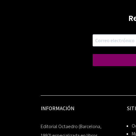
R
INFORMACIÓN
SIT
Oc
Editorial Octaedro (Barcelona,
Mú
1992) especializada en libros