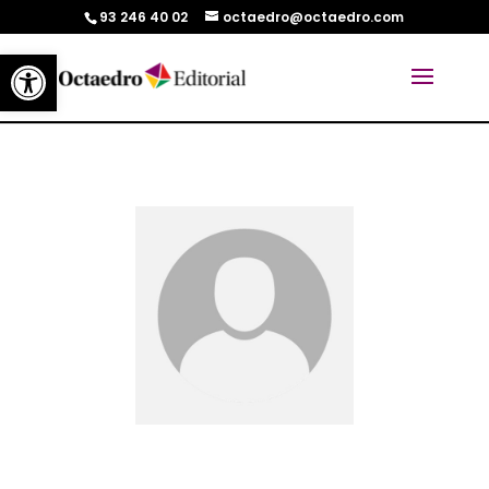
93 246 40 02
octaedro@octaedro.com
Abrir barra de herramientas