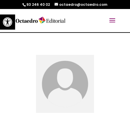
93 246 40 02
octaedro@octaedro.com
Abrir barra de herramientas