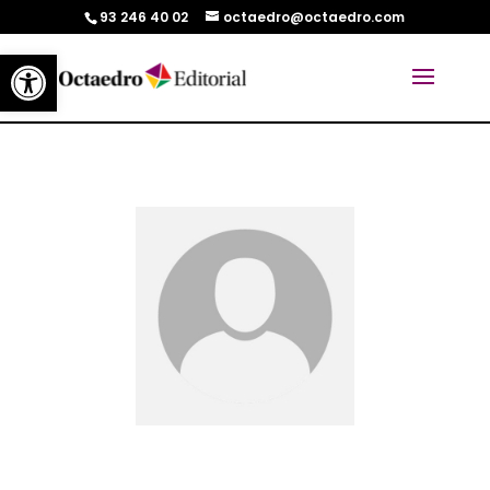
93 246 40 02
octaedro@octaedro.com
Abrir barra de herramientas