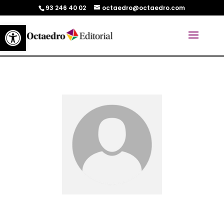
93 246 40 02
octaedro@octaedro.com
Abrir barra de herramientas