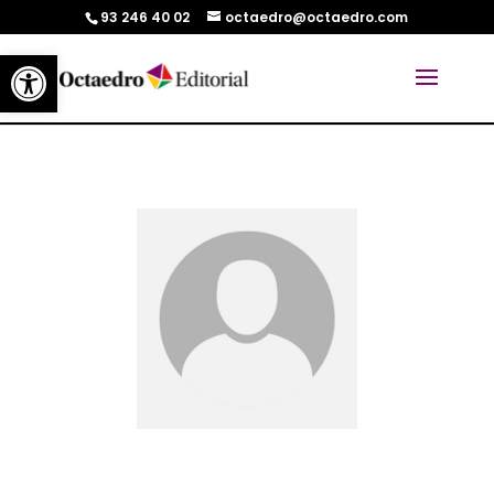
93 246 40 02
octaedro@octaedro.com
Abrir barra de herramientas