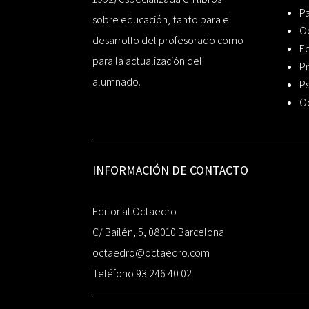
P
sobre educación, tanto para el
O
desarrollo del profesorado como
Ed
para la actualización del
Pr
alumnado.
Ps
O
INFORMACIÓN DE CONTACTO
Editorial Octaedro
C/ Bailén, 5, 08010 Barcelona
octaedro@octaedro.com
Teléfono 93 246 40 02