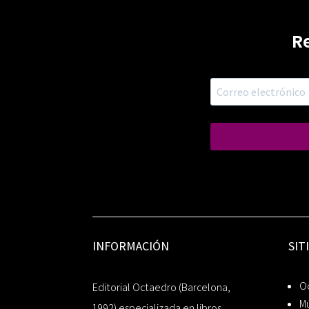
R
INFORMACIÓN
SIT
Oc
Editorial Octaedro (Barcelona,
Mú
1992) especializada en libros