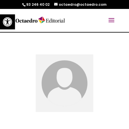
93 246 40 02
octaedro@octaedro.com
Abrir barra de herramientas