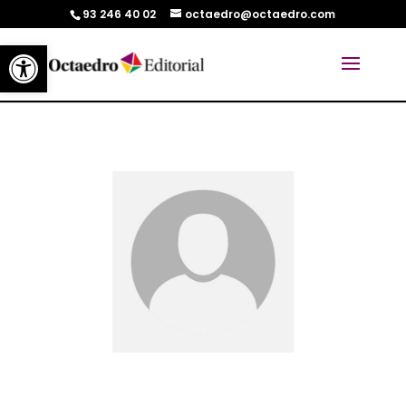
93 246 40 02
octaedro@octaedro.com
Abrir barra de herramientas